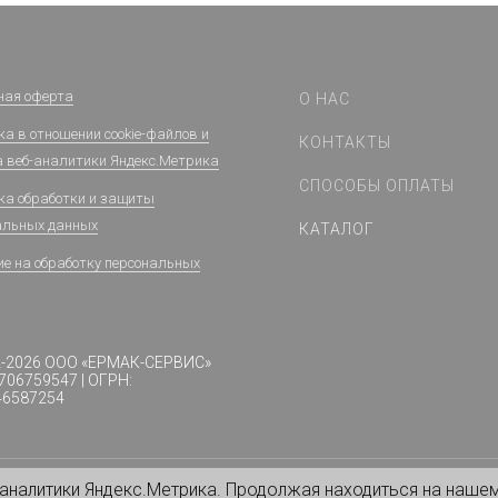
ная оферта
О НАС
а в отношении cookie-файлов и
КОНТАКТЫ
а веб-аналитики Яндекс.Метрика
СПОСОБЫ ОПЛАТЫ
ка обработки и защиты
альных данных
КАТАЛОГ
ие на обработку персональных
2-2026 ООО «ЕРМАК-СЕРВИС»
706759547 | ОГРН:
46587254
-аналитики Яндекс.Метрика. Продолжая находиться на нашем