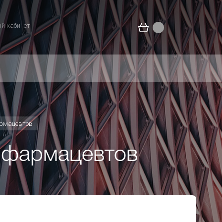
й кабинет
армацевтов
 фармацевтов