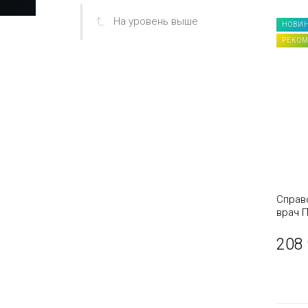
На уровень выше
НОВИ
РЕКО
Справ
врач 
208 