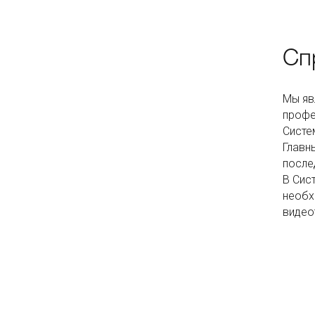
Сп
Мы яв
профе
Систе
Главн
после
В Сиc
необх
видео