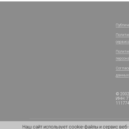
Публич
Политик
сервис
Полити
персон
Соглас
данных
© 200
ИНН: 7
11177
Наш сайт использует cookie-файлы и сервис веб