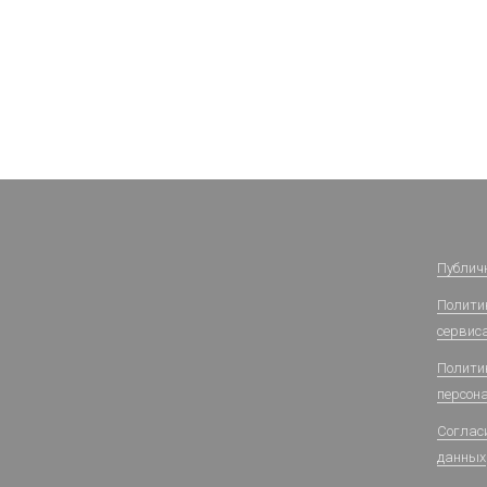
Публич
Политик
сервис
Полити
персон
Соглас
данных