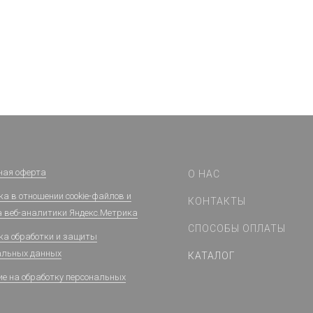
ная оферта
О НАС
а в отношении cookie-файлов и
КОНТАКТЫ
а веб-аналитики Яндекс.Метрика
СПОСОБЫ ОПЛАТЫ
ка обработки и защиты
альных данных
КАТАЛОГ
ие на обработку персональных