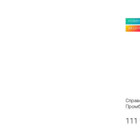
НОВИ
АКЦИ
Справ
Промб
111 