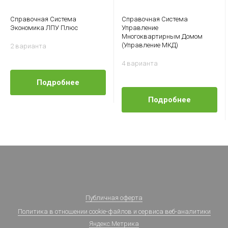
Справочная Система
Справочная Система
Экономика ЛПУ Плюс
Управление
Многоквартирным Домом
(Управление МКД)
2 варианта
4 варианта
Подробнее
Подробнее
Публичная оферта
Политика в отношении cookie-файлов и сервиса веб-аналитики
Яндекс.Метрика