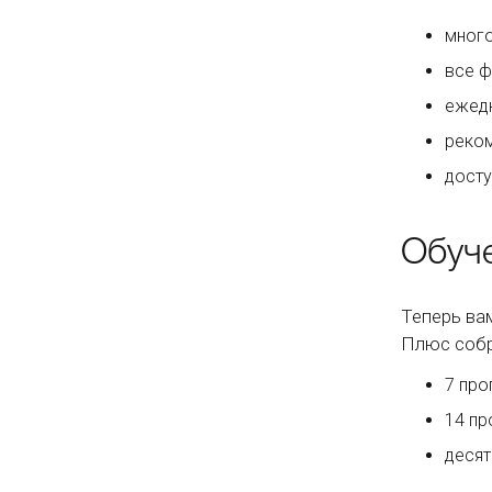
много
все ф
ежед
реком
досту
Обуч
Теперь ва
Плюс собр
7 про
14 пр
десят