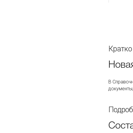
Кратко
Нова
В Справочн
документы,
Подроб
Сост