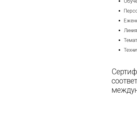
Обуче
Персо
Ежене
Линия
Темат
Техни
Сертиф
соотве
междун