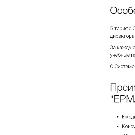
Особ
В тарифе 
директора
За каждую
учебные п
С Системо
Преи
"ЕРМ
Ежед
Консу