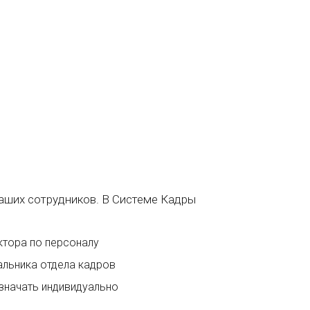
аших сотрудников. В Системе Кадры
ктора по персоналу
альника отдела кадров
значать индивидуально