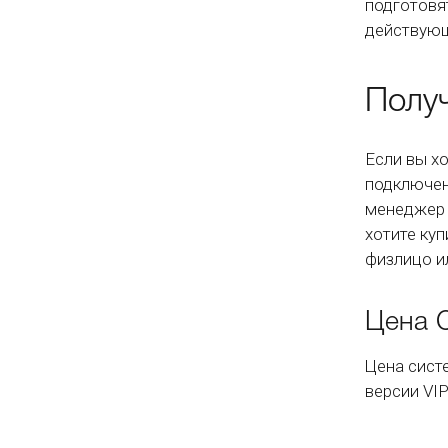
подготовя
действующ
Полу
Если вы х
подключен
менеджер 
хотите ку
физлицо и
Цена 
Цена сист
версии VI