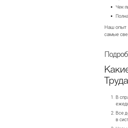
Чек-л
Полна
Наш опыт 
самые све
Подроб
Каки
Труд
В спр
ежедн
Все д
в сис