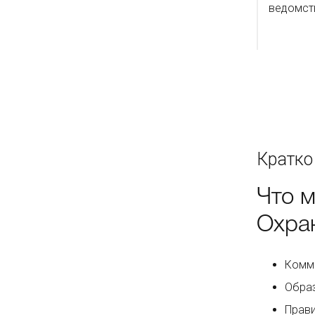
ведомст
Кратко
Что 
Охра
Комме
Образ
Прави