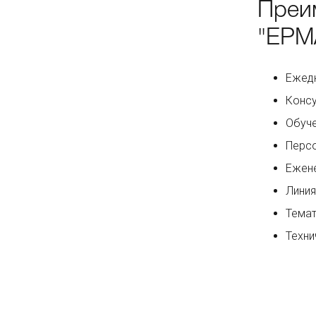
Преи
"ЕРМ
Ежедн
Консу
Обуче
Персо
Ежене
Линия
Темат
Техни