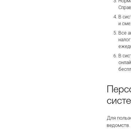
Норма
Справ
В сис
и сме
Все а
налог
ежед
В сис
онлай
беспл
Перс
сист
Для польз
ведомств.