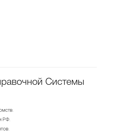
правочной Системы
омств.
и РФ.
нтов.