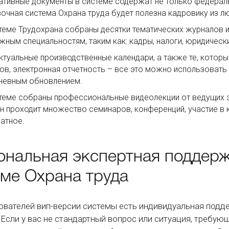
тивные документы в системе содержат не только федераль
очная система Охрана труда будет полезна кадровику из л
теме Трудохрана собраны десятки тематических журналов и 
жным специальностям, таким как: кадры, налоги, юридически
ктуальные производственные календари, а также те, которы
ов, электронная отчетность – все это можно использовать 
невным обновлением.
теме собраны профессиональные видеолекции от ведущих э
н проходит множество семинаров, конференций, участие в 
атное.
ональная экспертная поддерж
еме Охрана труда
ователей вип-версии системы есть индивидуальная подде
 Если у вас не стандартный вопрос или ситуация, требую