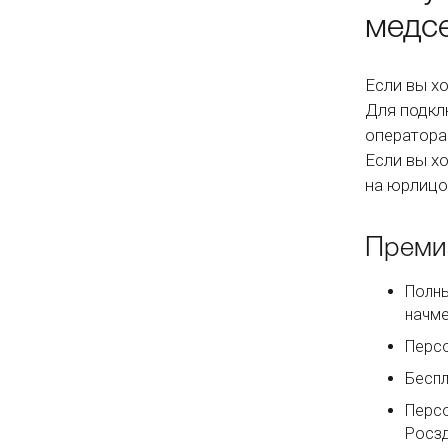
медс
Если вы х
Для подкл
оператора
Если вы х
на юрлицо
Преми
Полны
начм
Персо
Беспл
Персо
Росз