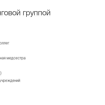
говой группой
оллег
вная медсестра
)
дучреждений