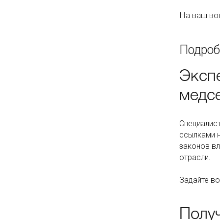
На ваш во
Подроб
Эксп
медс
Специалист
ссылками н
законов вл
отрасли.
Задайте во
Получ