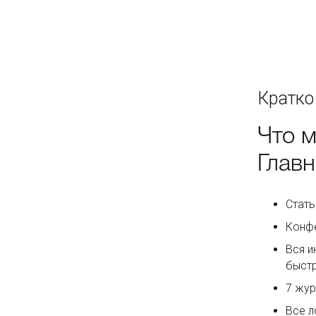
Кратко
Что 
Глав
Стать
Конфе
Вся и
быстр
7 жур
Все л