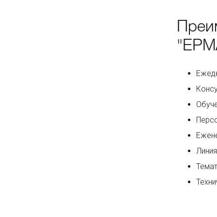
Преи
"ЕРМ
Ежедн
Консу
Обуче
Персо
Ежене
Линия
Темат
Техни