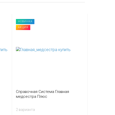
НОВИНКА
НОВИНКА
АКЦИЯ
РЕКОМЕНДУЕ
Справочная Система Главная
Справочная 
медсестра Плюс
Плюс
2 варианта
2 варианта