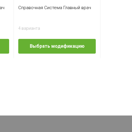
ач
Справочная Система Главный врач
Справочная 
Плюс
4 варианта
2 варианта
Выбрать модификацию
Выбра