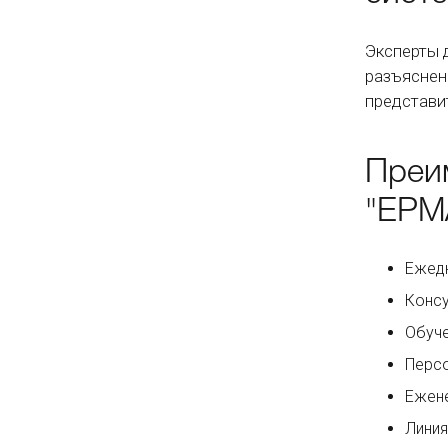
Эксперты 
разъяснен
представи
Преи
"ЕРМ
Ежед
Консу
Обуче
Персо
Ежене
Линия