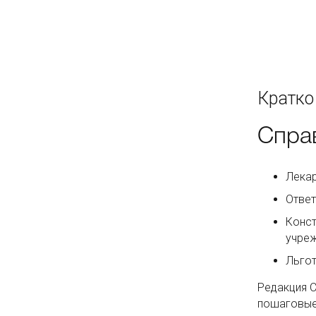
Кратко
Спра
Лекар
Ответ
Конст
учре
Льгот
Редакция С
пошаговые 