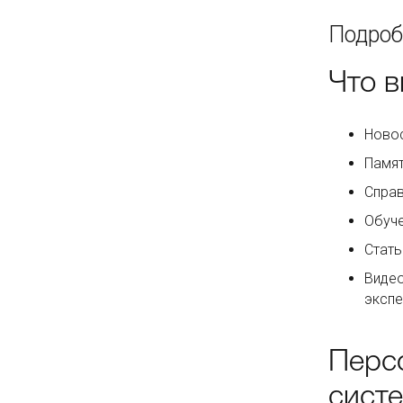
Подроб
Что 
Новос
Памят
Справ
Обуче
Стать
Видео
экспе
Перс
сист